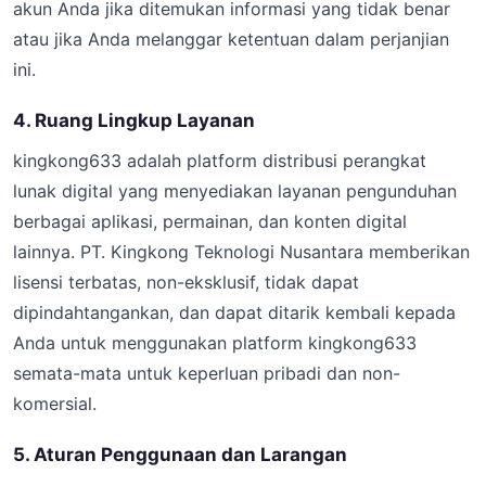
akun Anda jika ditemukan informasi yang tidak benar
atau jika Anda melanggar ketentuan dalam perjanjian
ini.
4. Ruang Lingkup Layanan
kingkong633 adalah platform distribusi perangkat
lunak digital yang menyediakan layanan pengunduhan
berbagai aplikasi, permainan, dan konten digital
lainnya. PT. Kingkong Teknologi Nusantara memberikan
lisensi terbatas, non-eksklusif, tidak dapat
dipindahtangankan, dan dapat ditarik kembali kepada
Anda untuk menggunakan platform kingkong633
semata-mata untuk keperluan pribadi dan non-
komersial.
5. Aturan Penggunaan dan Larangan