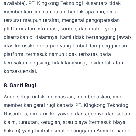
available). PT. Kingkong Teknologi Nusantara tidak
memberikan jaminan dalam bentuk apa pun, baik
tersurat maupun tersirat, mengenai pengoperasian
platform atau informasi, konten, dan materi yang
disertakan di dalamnya. Kami tidak bertanggung jawab
atas kerusakan apa pun yang timbul dari penggunaan
platform, termasuk namun tidak terbatas pada
kerusakan langsung, tidak langsung, insidental, atau
konsekuensial.
8. Ganti Rugi
Anda setuju untuk melepaskan, membebaskan, dan
memberikan ganti rugi kepada PT. Kingkong Teknologi
Nusantara, direktur, karyawan, dan agennya dari setiap
klaim, tuntutan, kerugian, atau biaya (termasuk biaya
hukum) yang timbul akibat pelanggaran Anda terhadap