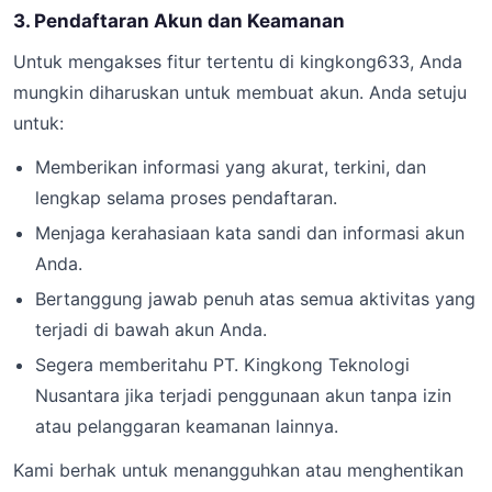
3. Pendaftaran Akun dan Keamanan
Untuk mengakses fitur tertentu di kingkong633, Anda
mungkin diharuskan untuk membuat akun. Anda setuju
untuk:
Memberikan informasi yang akurat, terkini, dan
lengkap selama proses pendaftaran.
Menjaga kerahasiaan kata sandi dan informasi akun
Anda.
Bertanggung jawab penuh atas semua aktivitas yang
terjadi di bawah akun Anda.
Segera memberitahu PT. Kingkong Teknologi
Nusantara jika terjadi penggunaan akun tanpa izin
atau pelanggaran keamanan lainnya.
Kami berhak untuk menangguhkan atau menghentikan