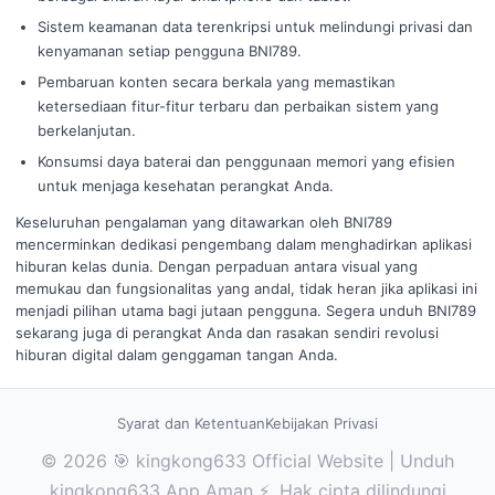
Sistem keamanan data terenkripsi untuk melindungi privasi dan
kenyamanan setiap pengguna BNI789.
Pembaruan konten secara berkala yang memastikan
ketersediaan fitur-fitur terbaru dan perbaikan sistem yang
berkelanjutan.
Konsumsi daya baterai dan penggunaan memori yang efisien
untuk menjaga kesehatan perangkat Anda.
Keseluruhan pengalaman yang ditawarkan oleh BNI789
mencerminkan dedikasi pengembang dalam menghadirkan aplikasi
hiburan kelas dunia. Dengan perpaduan antara visual yang
memukau dan fungsionalitas yang andal, tidak heran jika aplikasi ini
menjadi pilihan utama bagi jutaan pengguna. Segera unduh BNI789
sekarang juga di perangkat Anda dan rasakan sendiri revolusi
hiburan digital dalam genggaman tangan Anda.
Syarat dan Ketentuan
Kebijakan Privasi
© 2026 🎯 kingkong633 Official Website | Unduh
kingkong633 App Aman ⚡. Hak cipta dilindungi