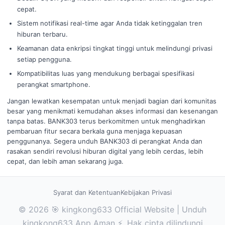
cepat.
Sistem notifikasi real-time agar Anda tidak ketinggalan tren
hiburan terbaru.
Keamanan data enkripsi tingkat tinggi untuk melindungi privasi
setiap pengguna.
Kompatibilitas luas yang mendukung berbagai spesifikasi
perangkat smartphone.
Jangan lewatkan kesempatan untuk menjadi bagian dari komunitas
besar yang menikmati kemudahan akses informasi dan kesenangan
tanpa batas. BANK303 terus berkomitmen untuk menghadirkan
pembaruan fitur secara berkala guna menjaga kepuasan
penggunanya. Segera unduh BANK303 di perangkat Anda dan
rasakan sendiri revolusi hiburan digital yang lebih cerdas, lebih
cepat, dan lebih aman sekarang juga.
Syarat dan Ketentuan
Kebijakan Privasi
© 2026 🎯 kingkong633 Official Website | Unduh
kingkong633 App Aman ⚡. Hak cipta dilindungi